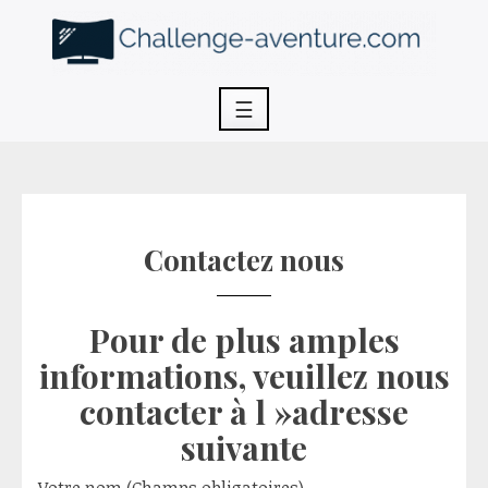
Skip
to
content
☰
Contactez nous
Pour de plus amples
informations, veuillez nous
contacter à l »adresse
suivante
Votre nom (Champs obligatoires)