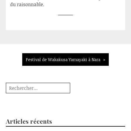
du raisonnable.
Navigation
Festival de Wakakusa Yamayaki à Nara
de
l’article
Rechercher :
Articles récents